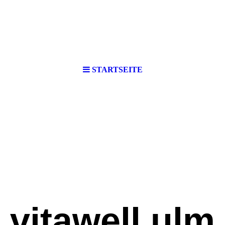
STARTSEITE
vita
well ulm